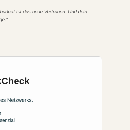
arkeit ist das neue Vertrauen. Und dein
ge.“
kCheck
nes Netzwerks.
e
otenzial