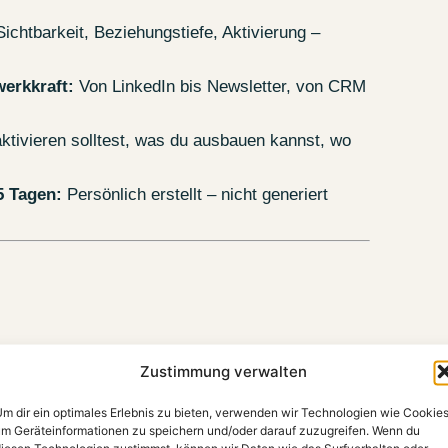
ichtbarkeit, Beziehungstiefe, Aktivierung –
werkkraft:
Von LinkedIn bis Newsletter, von CRM
tivieren solltest, was du ausbauen kannst, wo
5 Tagen:
Persönlich erstellt – nicht generiert
Zustimmung verwalten
n, sondern wirksam.
m dir ein optimales Erlebnis zu bieten, verwenden wir Technologien wie Cookies
m Geräteinformationen zu speichern und/oder darauf zuzugreifen. Wenn du
iesen Technologien zustimmst, können wir Daten wie das Surfverhalten oder