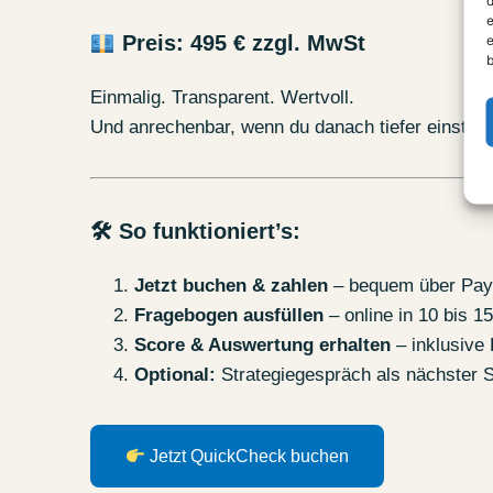
e
e
Preis: 495 € zzgl. MwSt
b
Einmalig. Transparent. Wertvoll.
Und anrechenbar, wenn du danach tiefer einsteige
🛠 So funktioniert’s:
Jetzt buchen & zahlen
– bequem über Pay
Fragebogen ausfüllen
– online in 10 bis 1
Score & Auswertung erhalten
– inklusive
Optional:
Strategiegespräch als nächster S
Jetzt QuickCheck buchen