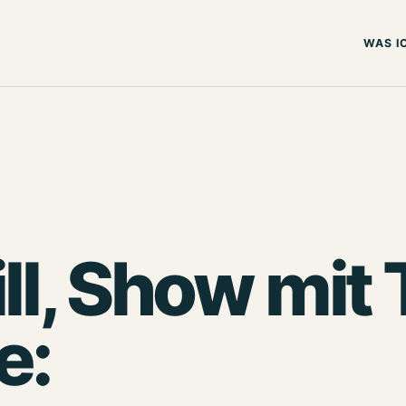
WAS I
ill, Show mit
e: