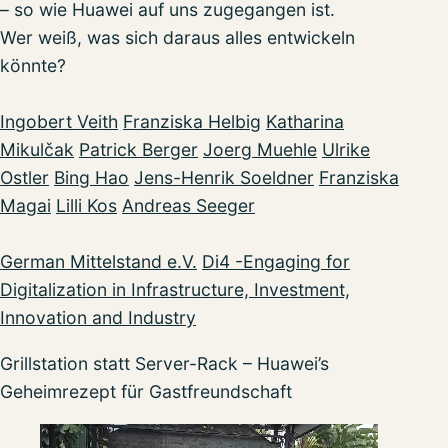
– so wie Huawei auf uns zugegangen ist.
Wer weiß, was sich daraus alles entwickeln
könnte?
Ingobert Veith
Franziska Helbig
Katharina
Mikulčak
Patrick Berger
Joerg Muehle
Ulrike
Ostler
Bing Hao
Jens-Henrik Soeldner
Franziska
Magai
Lilli Kos
Andreas Seeger
German Mittelstand e.V.
Di4 -Engaging for
Digitalization in Infrastructure, Investment,
Innovation and Industry
Grillstation statt Server-Rack – Huawei’s
Geheimrezept für Gastfreundschaft