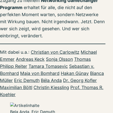
Zugang zu meinem
Networking Gamechanger
Programm
erhaltet für alle, die nicht auf den
perfekten Moment warten, sondern Netzwerke
mit Wirkung bauen. Nicht irgendwann. Jetzt. Denn
wer sich zeigt, wird gesehen. Und wer sich
einbringt, verändert.
Mit dabei u.a.:
Christian von Carlowitz
Michael
Emmer
Andreas Keck
Sonja Olsson
Thomas
Philipp Reiter
Tamara Tomasevic
Sebastian v.
Bomhard
Maja von Bomhard
Hakan Günay
Bianca
Müller
Eric Demuth
Béla Anda
Dr. Georg Kofler
Maximilian Böltl
Christin Kiessling
Prof. Thomas R.
Koehler
Bela Anda, Eric Demuth