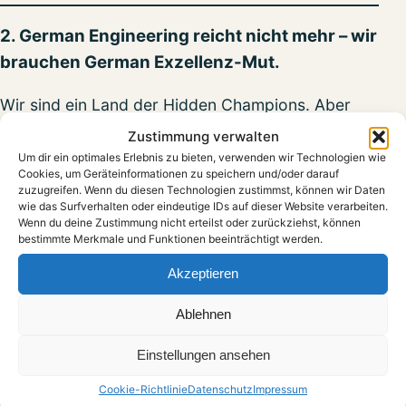
2. German Engineering reicht nicht mehr – wir
brauchen German Exzellenz-Mut.
Wir sind ein Land der Hidden Champions. Aber
viele davon haben sich so gut versteckt, dass sie
Zustimmung verwalten
selbst vergessen haben, wo sie stehen. Technisch
Um dir ein optimales Erlebnis zu bieten, verwenden wir Technologien wie
Cookies, um Geräteinformationen zu speichern und/oder darauf
top – strategisch blind. Familiengeführt – aber
zuzugreifen. Wenn du diesen Technologien zustimmst, können wir Daten
zukunftsschwach. Global tätig – aber im Denken
wie das Surfverhalten oder eindeutige IDs auf dieser Website verarbeiten.
Wenn du deine Zustimmung nicht erteilst oder zurückziehst, können
lokal wie ein Dorfbrunnen.
bestimmte Merkmale und Funktionen beeinträchtigt werden.
Wir können mehr als Technik. Wir können Ideen.
Akzeptieren
Haltung. Wirkung.
Aber nur, wenn wir uns trauen,
Ablehnen
unsere Komfortzone abzugeben – und unsere
Stimme zu erheben.
Einstellungen ansehen
Denn die neue Weltordnung wartet nicht auf
Cookie-Richtlinie
Datenschutz
Impressum