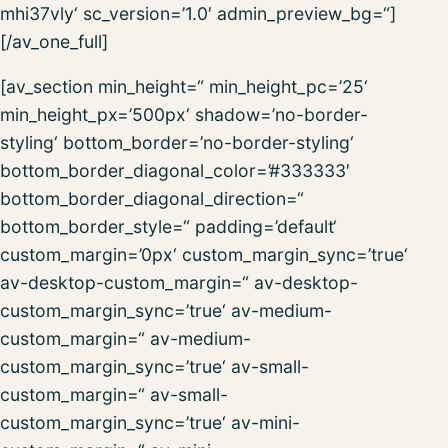
mhi37vly‘ sc_version=’1.0′ admin_preview_bg=“]
[/av_one_full]
[av_section min_height=“ min_height_pc=’25‘
min_height_px=’500px‘ shadow=’no-border-
styling‘ bottom_border=’no-border-styling‘
bottom_border_diagonal_color=’#333333′
bottom_border_diagonal_direction=“
bottom_border_style=“ padding=’default‘
custom_margin=’0px‘ custom_margin_sync=’true‘
av-desktop-custom_margin=“ av-desktop-
custom_margin_sync=’true‘ av-medium-
custom_margin=“ av-medium-
custom_margin_sync=’true‘ av-small-
custom_margin=“ av-small-
custom_margin_sync=’true‘ av-mini-