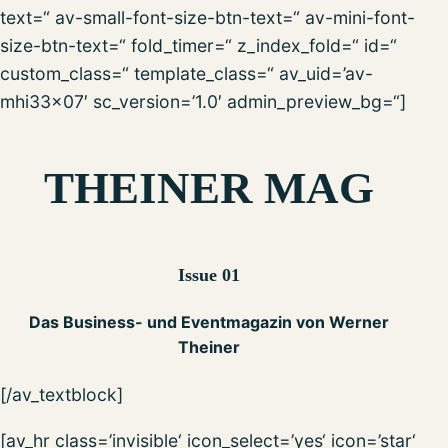
text=“ av-small-font-size-btn-text=“ av-mini-font-
size-btn-text=“ fold_timer=“ z_index_fold=“ id=“
custom_class=“ template_class=“ av_uid=’av-
mhi33x07′ sc_version=’1.0′ admin_preview_bg=“]
THEINER MAG
Issue 01
Das Business- und Eventmagazin von Werner
Theiner
[/av_textblock]
[av_hr class=’invisible‘ icon_select=’yes‘ icon=’star‘