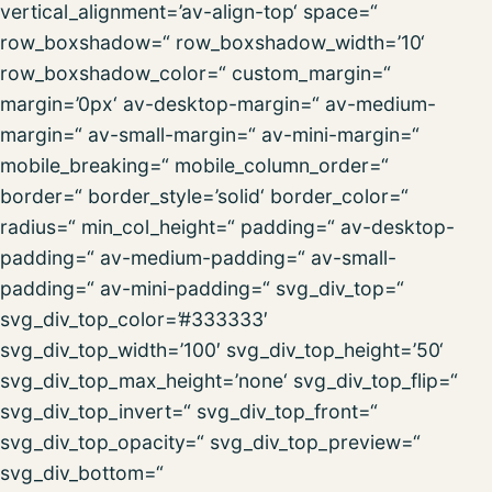
vertical_alignment=’av-align-top‘ space=“
row_boxshadow=“ row_boxshadow_width=’10‘
row_boxshadow_color=“ custom_margin=“
margin=’0px‘ av-desktop-margin=“ av-medium-
margin=“ av-small-margin=“ av-mini-margin=“
mobile_breaking=“ mobile_column_order=“
border=“ border_style=’solid‘ border_color=“
radius=“ min_col_height=“ padding=“ av-desktop-
padding=“ av-medium-padding=“ av-small-
padding=“ av-mini-padding=“ svg_div_top=“
svg_div_top_color=’#333333′
svg_div_top_width=’100′ svg_div_top_height=’50‘
svg_div_top_max_height=’none‘ svg_div_top_flip=“
svg_div_top_invert=“ svg_div_top_front=“
svg_div_top_opacity=“ svg_div_top_preview=“
svg_div_bottom=“