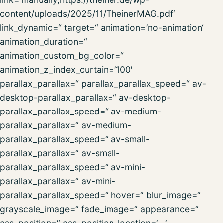
content/uploads/2025/11/TheinerMAG.pdf‘
link_dynamic=“ target=“ animation=’no-animation‘
animation_duration=“
animation_custom_bg_color=“
animation_z_index_curtain=’100′
parallax_parallax=“ parallax_parallax_speed=“ av-
desktop-parallax_parallax=“ av-desktop-
parallax_parallax_speed=“ av-medium-
parallax_parallax=“ av-medium-
parallax_parallax_speed=“ av-small-
parallax_parallax=“ av-small-
parallax_parallax_speed=“ av-mini-
parallax_parallax=“ av-mini-
parallax_parallax_speed=“ hover=“ blur_image=“
grayscale_image=“ fade_image=“ appearance=“
css_position=“ css_position_location=‘,,,‘