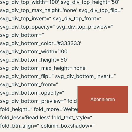
svg_div_top_width=’100′ svg_div_top_height=’50‘
svg_div_top_max_height=’none‘ svg_div_top_flip=“
svg_div_top_invert=“ svg_div_top_front=“
svg_div_top_opacity=“ svg_div_top_preview=“
svg_div_bottom=“
svg_div_bottom_color=’#333333′
svg_div_bottom_width=’100′
svg_div_bottom_height=’50‘
svg_div_bottom_max_height=’none‘
svg_div_bottom_flip=“ svg_div_bottom_invert=“
svg_div_bottom_front=“
svg_div_bottom_opacity=“
Abonnieren
svg_div_bottom_preview=“ fold_type=“
fold_height=“ fold_more=’Weiterlesen‘
fold_less=’Read less‘ fold_text_style=“
fold_btn_align=“ column_boxshadow=“