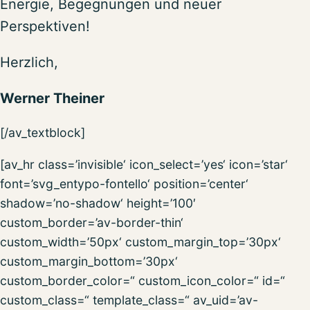
Energie, Begegnungen und neuer
Perspektiven!
Herzlich,
Werner Theiner
[/av_textblock]
[av_hr class=’invisible‘ icon_select=’yes‘ icon=’star‘
font=’svg_entypo-fontello‘ position=’center‘
shadow=’no-shadow‘ height=’100′
custom_border=’av-border-thin‘
custom_width=’50px‘ custom_margin_top=’30px‘
custom_margin_bottom=’30px‘
custom_border_color=“ custom_icon_color=“ id=“
custom_class=“ template_class=“ av_uid=’av-