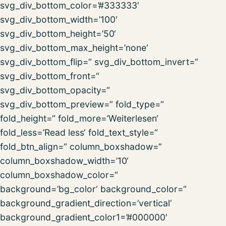
svg_div_bottom_color=’#333333′
svg_div_bottom_width=’100′
svg_div_bottom_height=’50‘
svg_div_bottom_max_height=’none‘
svg_div_bottom_flip=“ svg_div_bottom_invert=“
svg_div_bottom_front=“
svg_div_bottom_opacity=“
svg_div_bottom_preview=“ fold_type=“
fold_height=“ fold_more=’Weiterlesen‘
fold_less=’Read less‘ fold_text_style=“
fold_btn_align=“ column_boxshadow=“
column_boxshadow_width=’10‘
column_boxshadow_color=“
background=’bg_color‘ background_color=“
background_gradient_direction=’vertical‘
background_gradient_color1=’#000000′