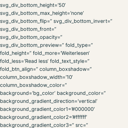
svg_div_bottom_height=’50‘
svg_div_bottom_max_height=’none‘
svg_div_bottom_flip=“ svg_div_bottom_invert=“
svg_div_bottom_front=“
svg_div_bottom_opacity=“
svg_div_bottom_preview=“ fold_type=“
fold_height=“ fold_more=’Weiterlesen‘
fold_less=’Read less‘ fold_text_style=“
fold_btn_align=“ column_boxshadow=“
column_boxshadow_width=’10‘
column_boxshadow_color=“
background=’bg_color‘ background_color=“
background_gradient_direction=’vertical‘
background_gradient_color1=’#000000′
background_gradient_color2=’#ffffff‘
background_gradient_color3=“ src=“