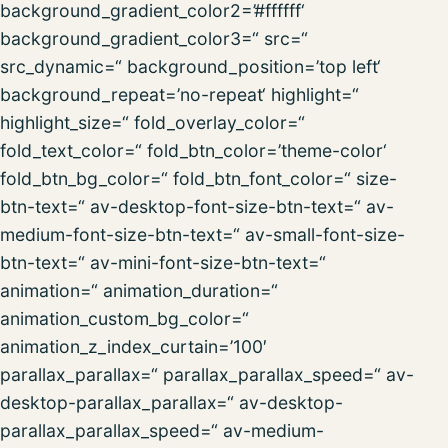
background_gradient_color2=’#ffffff‘
background_gradient_color3=“ src=“
src_dynamic=“ background_position=’top left‘
background_repeat=’no-repeat‘ highlight=“
highlight_size=“ fold_overlay_color=“
fold_text_color=“ fold_btn_color=’theme-color‘
fold_btn_bg_color=“ fold_btn_font_color=“ size-
btn-text=“ av-desktop-font-size-btn-text=“ av-
medium-font-size-btn-text=“ av-small-font-size-
btn-text=“ av-mini-font-size-btn-text=“
animation=“ animation_duration=“
animation_custom_bg_color=“
animation_z_index_curtain=’100′
parallax_parallax=“ parallax_parallax_speed=“ av-
desktop-parallax_parallax=“ av-desktop-
parallax_parallax_speed=“ av-medium-