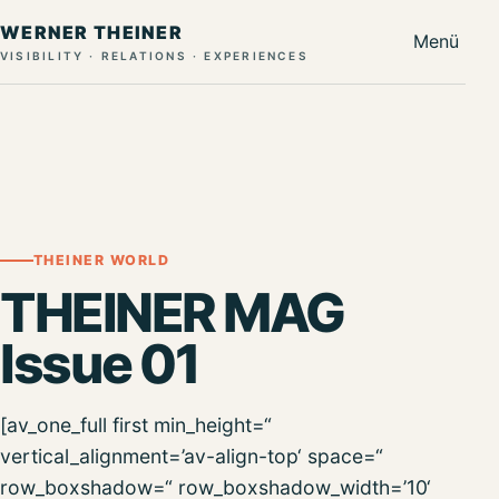
WERNER THEINER
Menü
VISIBILITY · RELATIONS · EXPERIENCES
THEINER WORLD
THEINER MAG
Issue 01
[av_one_full first min_height=“
vertical_alignment=’av-align-top‘ space=“
row_boxshadow=“ row_boxshadow_width=’10‘