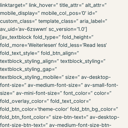
linktarget=“ link_hover=“ title_attr=“ alt_attr=“
mobile_display=“ mobile_col_pos=’0′ id=“
custom_class=“ template_class=“ aria_label=“
av_uid=’av-6zswwn‘ sc_version=’1.0′]
[av_textblock fold_type=“ fold_height=“
fold_more=’Weiterlesen‘ fold_less=’Read less‘
fold_text_style=“ fold_btn_align=“
textblock_styling_align=“ textblock_styling=“
textblock_styling_gap=“
textblock_styling_mobile=“ size=“ av-desktop-
font-size=“ av-medium-font-size=“ av-small-font-
size=“ av-mini-font-size=“ font_color=“ color=“
fold_overlay_color=“ fold_text_color=“
fold_btn_color=’theme-color‘ fold_btn_bg_color=“
fold_btn_font_color=“ size-btn-text=“ av-desktop-
font-size-btn-text=“ av-medium-font-size-btn-