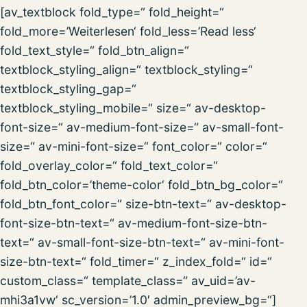
[av_textblock fold_type=“ fold_height=“
fold_more=’Weiterlesen‘ fold_less=’Read less‘
fold_text_style=“ fold_btn_align=“
textblock_styling_align=“ textblock_styling=“
textblock_styling_gap=“
textblock_styling_mobile=“ size=“ av-desktop-
font-size=“ av-medium-font-size=“ av-small-font-
size=“ av-mini-font-size=“ font_color=“ color=“
fold_overlay_color=“ fold_text_color=“
fold_btn_color=’theme-color‘ fold_btn_bg_color=“
fold_btn_font_color=“ size-btn-text=“ av-desktop-
font-size-btn-text=“ av-medium-font-size-btn-
text=“ av-small-font-size-btn-text=“ av-mini-font-
size-btn-text=“ fold_timer=“ z_index_fold=“ id=“
custom_class=“ template_class=“ av_uid=’av-
mhi3a1vw‘ sc_version=’1.0′ admin_preview_bg=“]