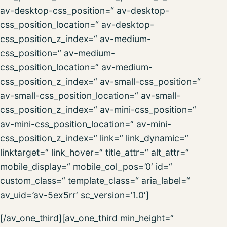
av-desktop-css_position=“ av-desktop-
css_position_location=“ av-desktop-
css_position_z_index=“ av-medium-
css_position=“ av-medium-
css_position_location=“ av-medium-
css_position_z_index=“ av-small-css_position=“
av-small-css_position_location=“ av-small-
css_position_z_index=“ av-mini-css_position=“
av-mini-css_position_location=“ av-mini-
css_position_z_index=“ link=“ link_dynamic=“
linktarget=“ link_hover=“ title_attr=“ alt_attr=“
mobile_display=“ mobile_col_pos=’0′ id=“
custom_class=“ template_class=“ aria_label=“
av_uid=’av-5ex5rr‘ sc_version=’1.0′]
[/av_one_third][av_one_third min_height=“