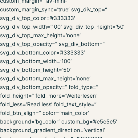
custom_margin=“ av-mini-
custom_margin_sync=’true‘ svg_div_top=“
svg_div_top_color=’#333333′
svg_div_top_width=’100′ svg_div_top_height=’50‘
svg_div_top_max_height=’none‘
svg_div_top_opacity=“ svg_div_bottom=“
svg_div_bottom_color=’#333333′
svg_div_bottom_width=’100′
svg_div_bottom_height=’50‘
svg_div_bottom_max_height=’none‘
svg_div_bottom_opacity=“ fold_type=“
fold_height=“ fold_more=’Weiterlesen‘
fold_less=’Read less‘ fold_text_style=“
fold_btn_align=“ color=’main_color‘
background=’bg_color‘ custom_bg=’#e5e5e5′
background_gradient_direction=’vertical‘