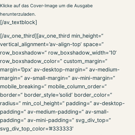
Klicke auf das Cover-Image um die Ausgabe
herunterzuladen.
[/av_textblock]
[/av_one_third][av_one_third min_height=“
vertical_alignment=’av-align-top‘ space=“
row_boxshadow=“ row_boxshadow_width=’10‘
row_boxshadow_color=“ custom_margin=“
margin=’0px‘ av-desktop-margin=“ av-medium-
margin=“ av-small-margin=“ av-mini-margin=“
mobile_breaking=“ mobile_column_order=“
border=“ border_style=’solid‘ border_color=“
radius=“ min_col_height=“ padding=“ av-desktop-
padding=“ av-medium-padding=“ av-small-
padding=“ av-mini-padding=“ svg_div_top=“
svg_div_top_color=’#333333′