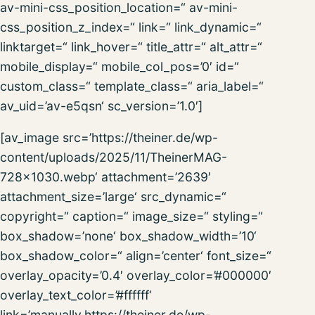
av-mini-css_position_location=“ av-mini-
css_position_z_index=“ link=“ link_dynamic=“
linktarget=“ link_hover=“ title_attr=“ alt_attr=“
mobile_display=“ mobile_col_pos=’0′ id=“
custom_class=“ template_class=“ aria_label=“
av_uid=’av-e5qsn‘ sc_version=’1.0′]
[av_image src=’https://theiner.de/wp-
content/uploads/2025/11/TheinerMAG-
728×1030.webp‘ attachment=’2639′
attachment_size=’large‘ src_dynamic=“
copyright=“ caption=“ image_size=“ styling=“
box_shadow=’none‘ box_shadow_width=’10‘
box_shadow_color=“ align=’center‘ font_size=“
overlay_opacity=’0.4′ overlay_color=’#000000′
overlay_text_color=’#ffffff‘
link=’manually,https://theiner.de/wp-