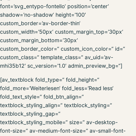
font=’svg_entypo-fontello‘ position=’center‘
shadow=’no-shadow‘ height=’100′
custom_border=’av-border-thin‘
custom_width=’50px‘ custom_margin_top=’30px‘
custom_margin_bottom=’30px‘
custom_border_color=“ custom_icon_color=“ id=“
custom_class=“ template_class=“ av_uid=’av-
mhi35b12′ sc_version=’1.0′ admin_preview_bg=“]
[av_textblock fold_type=“ fold_height=“
fold_more=’Weiterlesen‘ fold_less=’Read less‘
fold_text_style=“ fold_btn_align=“
textblock_styling_align=“ textblock_styling=“
textblock_styling_gap=“
textblock_styling_mobile=“ size=“ av-desktop-
font-size=“ av-medium-font-size=“ av-small-font-