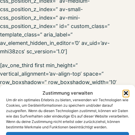
css_position_z_index=“ av-medium-
css_position_z_index=“ av-small-
css_position_z_index=“ av-mini-
css_position_z_index=“ id=“ custom_class=“
template_class=“ aria_label=“
av_element_hidden_in_editor=’0′ av_uid=’av-
mhi38zcs‘ sc_version=’1.0′]
[av_one_third first min_height=“
vertical_alignment=’av-align-top‘ space=“
row_boxshadow=“ row_boxshadow_width=’10‘
row_boxshadow_color=“ custom_margin=“
Zustimmung verwalten
margin=’0px‘ av-desktop-margin=“ av-medium-
Um dir ein optimales Erlebnis zu bieten, verwenden wir Technologien wie
Cookies, um Geräteinformationen zu speichern und/oder darauf
margin=“ av-small-margin=“ av-mini-margin=“
zuzugreifen. Wenn du diesen Technologien zustimmst, können wir Daten
mobile_breaking=“ mobile_column_order=“
wie das Surfverhalten oder eindeutige IDs auf dieser Website verarbeiten.
Wenn du deine Zustimmung nicht erteilst oder zurückziehst, können
border=“ border_style=’solid‘ border_color=“
bestimmte Merkmale und Funktionen beeinträchtigt werden.
radius=“ min_col_height=“ padding=“ av-desktop-