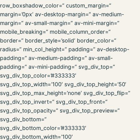
row_boxshadow_color=“ custom_margin=“
margin=’0px‘ av-desktop-margin=“ av-medium-
margin=“ av-small-margin=“ av-mini-margin=“
mobile_breaking=“ mobile_column_order=“
border=“ border_style=’solid‘ border_color=“
radius=“ min_col_height=“ padding=“ av-desktop-
padding=“ av-medium-padding=“ av-small-
padding=“ av-mini-padding=“ svg_div_top=“
svg_div_top_color=’#333333′
svg_div_top_width=’100′ svg_div_top_height=’50‘
svg_div_top_max_height=’none‘ svg_div_top_flip=“
svg_div_top_invert=“ svg_div_top_front=“
svg_div_top_opacity=“ svg_div_top_preview=“
svg_div_bottom=“
svg_div_bottom_color=’#333333′
svg_div_bottom_width=’100′