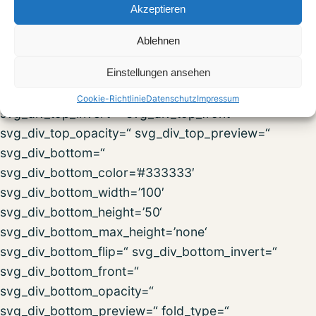
Akzeptieren
padding=“ av-medium-padding=“ av-small-
padding=“ av-mini-padding=“ svg_div_top=“
Ablehnen
svg_div_top_color=’#333333′
Einstellungen ansehen
svg_div_top_width=’100′ svg_div_top_height=’50‘
svg_div_top_max_height=’none‘ svg_div_top_flip=“
Cookie-Richtlinie
Datenschutz
Impressum
svg_div_top_invert=“ svg_div_top_front=“
svg_div_top_opacity=“ svg_div_top_preview=“
svg_div_bottom=“
svg_div_bottom_color=’#333333′
svg_div_bottom_width=’100′
svg_div_bottom_height=’50‘
svg_div_bottom_max_height=’none‘
svg_div_bottom_flip=“ svg_div_bottom_invert=“
svg_div_bottom_front=“
svg_div_bottom_opacity=“
svg_div_bottom_preview=“ fold_type=“