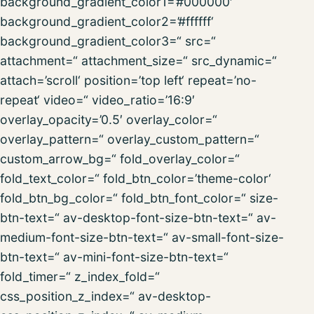
background_gradient_color1=’#000000′
background_gradient_color2=’#ffffff‘
background_gradient_color3=“ src=“
attachment=“ attachment_size=“ src_dynamic=“
attach=’scroll‘ position=’top left‘ repeat=’no-
repeat‘ video=“ video_ratio=’16:9′
overlay_opacity=’0.5′ overlay_color=“
overlay_pattern=“ overlay_custom_pattern=“
custom_arrow_bg=“ fold_overlay_color=“
fold_text_color=“ fold_btn_color=’theme-color‘
fold_btn_bg_color=“ fold_btn_font_color=“ size-
btn-text=“ av-desktop-font-size-btn-text=“ av-
medium-font-size-btn-text=“ av-small-font-size-
btn-text=“ av-mini-font-size-btn-text=“
fold_timer=“ z_index_fold=“
css_position_z_index=“ av-desktop-