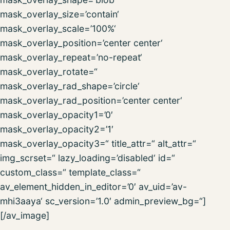
mask_overlay_size=’contain‘
mask_overlay_scale=’100%‘
mask_overlay_position=’center center‘
mask_overlay_repeat=’no-repeat‘
mask_overlay_rotate=“
mask_overlay_rad_shape=’circle‘
mask_overlay_rad_position=’center center‘
mask_overlay_opacity1=’0′
mask_overlay_opacity2=’1′
mask_overlay_opacity3=“ title_attr=“ alt_attr=“
img_scrset=“ lazy_loading=’disabled‘ id=“
custom_class=“ template_class=“
av_element_hidden_in_editor=’0′ av_uid=’av-
mhi3aaya‘ sc_version=’1.0′ admin_preview_bg=“]
[/av_image]