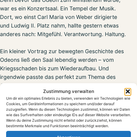
war es ein Konzertsaal. Ein Tempel der Musik.
Dort, wo einst Carl Maria von Weber dirigierte
und Ludwig II. Platz nahm, hallte gestern etwas
anderes nach: Mitgefühl. Verantwortung. Haltung.
Ein kleiner Vortrag zur bewegten Geschichte des
Odeons ließ den Saal lebendig werden – vom
Kriegsschaden bis zum Wiederaufbau. Und
irgendwie passte das perfekt zum Thema des
Abends: Wiederaufbauen, wo andere aufgeben.
Zustimmung verwalten
Helfen, wenn es still wird.
Um dir ein optimales Erlebnis zu bieten, verwenden wir Technologien wie
Cookies, um Geräteinformationen zu speichern und/oder darauf
zuzugreifen. Wenn du diesen Technologien zustimmst, können wir Daten
Denn genau das tut die Marianne Strauß Stiftung
wie das Surfverhalten oder eindeutige IDs auf dieser Website verarbeiten.
seit 1984.
Wenn du deine Zustimmung nicht erteilst oder zurückziehst, können
bestimmte Merkmale und Funktionen beeinträchtigt werden.
Gegründet von Marianne und Franz Josef Strauß,
hilft sie Menschen in Bayern, die in akute Not