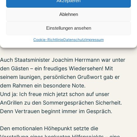
Akzeptieren
geraten sind. Diskret, schnell, mit Würde.
Ablehnen
Ihr Sohn, mein Co-Vorstand beim
German
Einstellungen ansehen
Mittelstand e.V.
, Dr.
Franz Georg Strauß
, eröffnete
Cookie-Richtlinie
Datenschutz
Impressum
den Abend – klug, herzlich, klar.
Auch Staatsminister Joachim Herrmann war unter
den Gästen – ein freudiges Wiedersehen! Mit
seinem launigen, persönlichen Grußwort gab er
dem Rahmen ein besondere Note.
Und ja: Ich freue mich jetzt schon auf unser
AnGrillen zu den Sommergesprächen Sicherheit.
Denn Vertrauen beginnt immer im Gespräch.
Den emotionalen Höhepunkt setzte die
Vorstellung eines konkreten Hilfsprojekts – eine