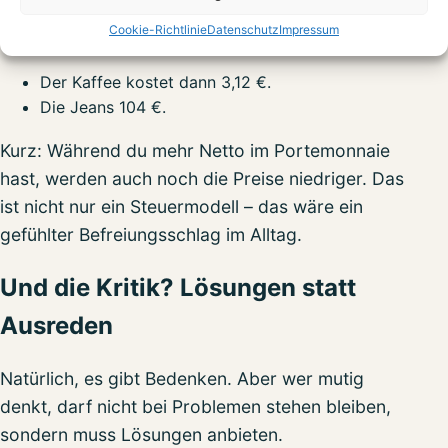
Im 4%-Transaktionssteuersystem fällt die MwSt.
Cookie-Richtlinie
Datenschutz
Impressum
komplett weg. Stattdessen zahlst du nur 4%.
Der Kaffee kostet dann 3,12 €.
Die Jeans 104 €.
Kurz: Während du mehr Netto im Portemonnaie
hast, werden auch noch die Preise niedriger. Das
ist nicht nur ein Steuermodell – das wäre ein
gefühlter Befreiungsschlag im Alltag.
Und die Kritik? Lösungen statt
Ausreden
Natürlich, es gibt Bedenken. Aber wer mutig
denkt, darf nicht bei Problemen stehen bleiben,
sondern muss Lösungen anbieten.