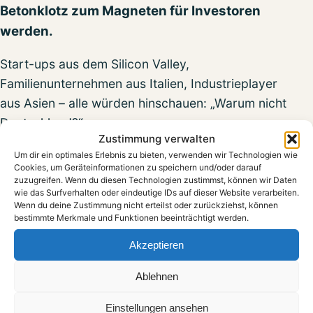
Betonklotz zum Magneten für Investoren
werden.
Start-ups aus dem Silicon Valley,
Familienunternehmen aus Italien, Industrieplayer
aus Asien – alle würden hinschauen: „Warum nicht
Deutschland?“
Zustimmung verwalten
Was passiert mit der Mehrwertsteuer?
Um dir ein optimales Erlebnis zu bieten, verwenden wir Technologien wie
Cookies, um Geräteinformationen zu speichern und/oder darauf
zuzugreifen. Wenn du diesen Technologien zustimmst, können wir Daten
Heute zahlen wir 19% auf fast alles, was wir
wie das Surfverhalten oder eindeutige IDs auf dieser Website verarbeiten.
konsumieren.
Wenn du deine Zustimmung nicht erteilst oder zurückziehst, können
bestimmte Merkmale und Funktionen beeinträchtigt werden.
Ein Kaffee für 3 € im Café kostet mit MwSt. 3,57
Akzeptieren
€.
Ein Paar Jeans für 100 € im Laden kostet mit
Ablehnen
MwSt. 119 €.
Einstellungen ansehen